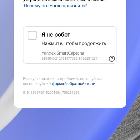
Почему это могло произойти?
Если у вас возникли проблемы, пожалуйста,
воспользуйтесь
формой обратной связи
9194839978015200199
:
1786281234