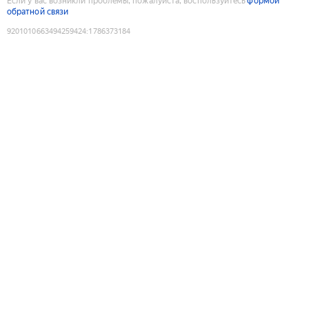
Если у вас возникли проблемы, пожалуйста, воспользуйтесь
формой
обратной связи
9201010663494259424
:
1786373184