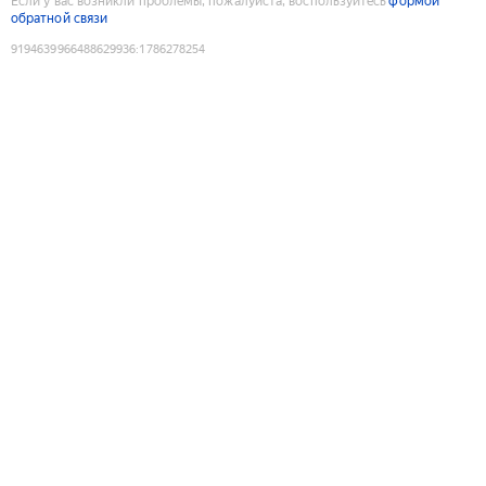
Если у вас возникли проблемы, пожалуйста, воспользуйтесь
формой
обратной связи
9194639966488629936
:
1786278254