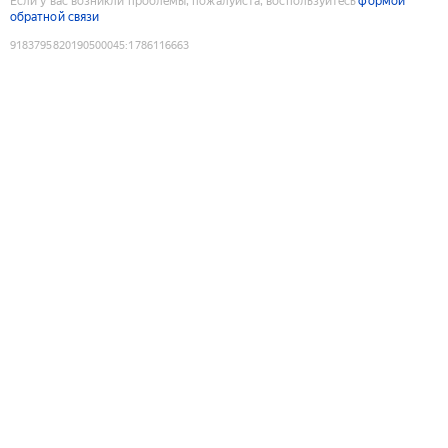
Если у вас возникли проблемы, пожалуйста, воспользуйтесь
формой
обратной связи
9183795820190500045
:
1786116663