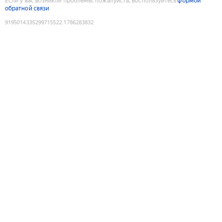
Если у вас возникли проблемы, пожалуйста, воспользуйтесь
формой
обратной связи
9195014335299715522
:
1786283832