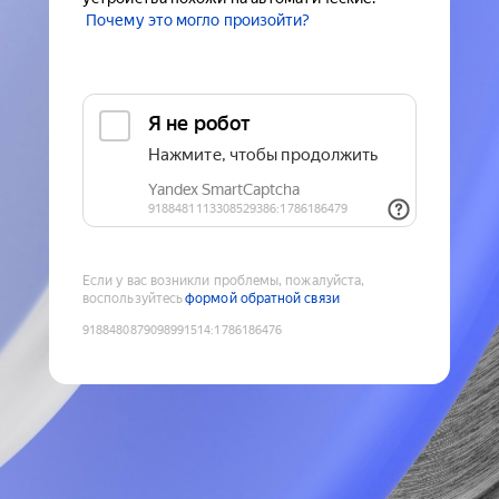
Почему это могло произойти?
Если у вас возникли проблемы, пожалуйста,
воспользуйтесь
формой обратной связи
9188480879098991514
:
1786186476