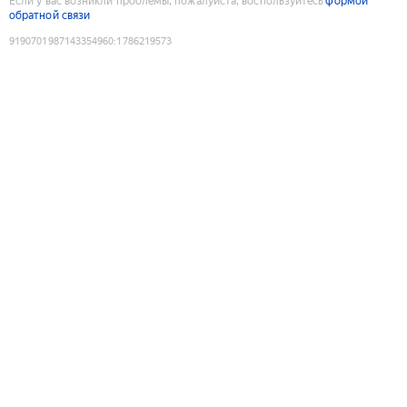
Если у вас возникли проблемы, пожалуйста, воспользуйтесь
формой
обратной связи
9190701987143354960
:
1786219573