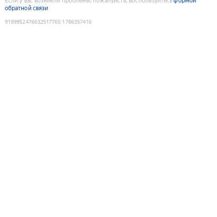
Если у вас возникли проблемы, пожалуйста, воспользуйтесь
формой
обратной связи
9199952476632517765
:
1786357416