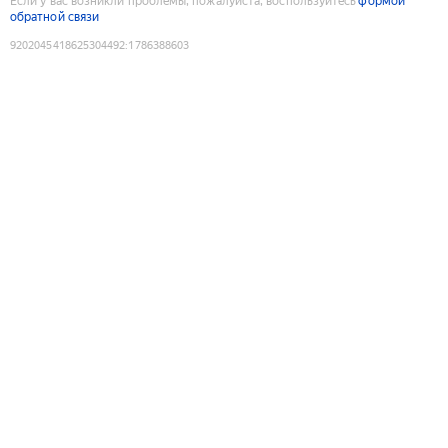
Если у вас возникли проблемы, пожалуйста, воспользуйтесь
формой
обратной связи
9202045418625304492
:
1786388603