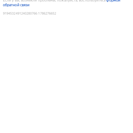
Если у вас возникли проблемы, пожалуйста, воспользуйтесь
формой
обратной связи
9194532491240280766
:
1786276652