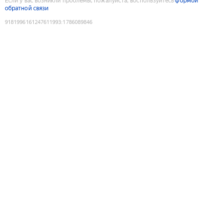
Если у вас возникли проблемы, пожалуйста, воспользуйтесь
формой
обратной связи
9181996161247611993
:
1786089846