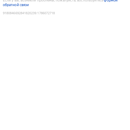
Если у вас возникли проблемы, пожалуйста, воспользуйтесь
формой
обратной связи
9180846692841820239
:
1786072718