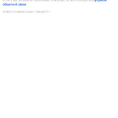
Если у вас возникли проблемы, пожалуйста, воспользуйтесь
формой
обратной связи
9195073319964513240
:
1786284711