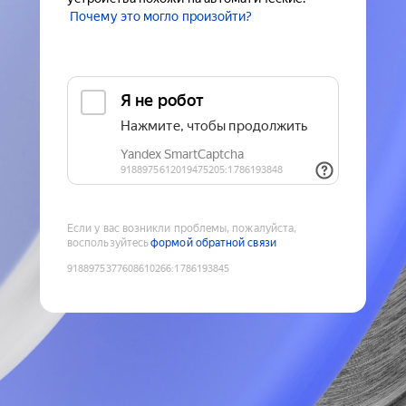
Почему это могло произойти?
Если у вас возникли проблемы, пожалуйста,
воспользуйтесь
формой обратной связи
9188975377608610266
:
1786193845