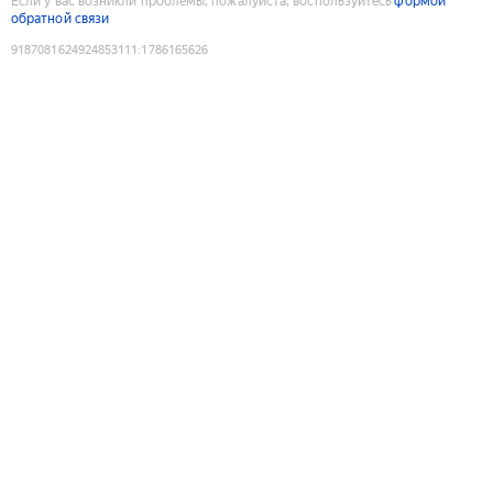
Если у вас возникли проблемы, пожалуйста, воспользуйтесь
формой
обратной связи
9187081624924853111
:
1786165626