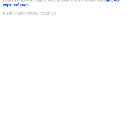
Если у вас возникли проблемы, пожалуйста, воспользуйтесь
формой
обратной связи
9190840192077398616
:
1786221633