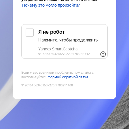
Почему это могло произойти?
Если у вас возникли проблемы, пожалуйста,
воспользуйтесь
формой обратной связи
9190154063401587276
:
1786211408