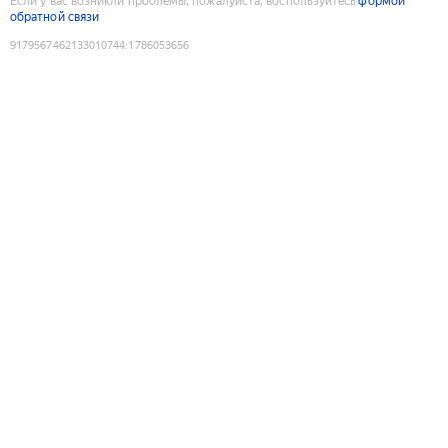
Если у вас возникли проблемы, пожалуйста, воспользуйтесь
формой
обратной связи
9179567462133010744
:
1786053656