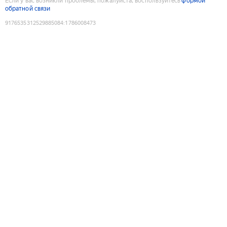
Если у вас возникли проблемы, пожалуйста, воспользуйтесь
формой
обратной связи
9176535312529885084
:
1786008473