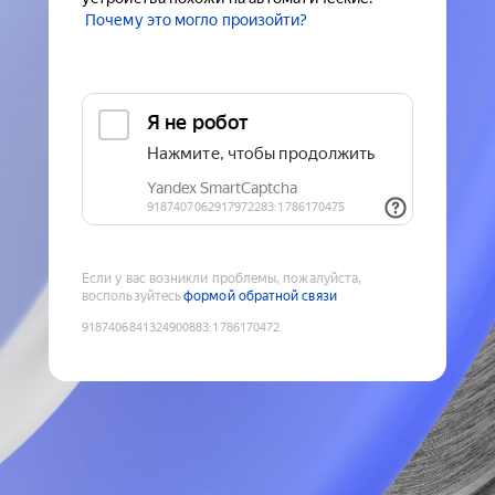
Почему это могло произойти?
Если у вас возникли проблемы, пожалуйста,
воспользуйтесь
формой обратной связи
9187406841324900883
:
1786170472