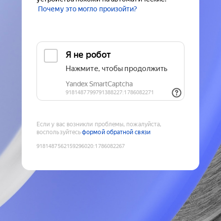
Почему это могло произойти?
Если у вас возникли проблемы, пожалуйста,
воспользуйтесь
формой обратной связи
9181487562159296020
:
1786082267