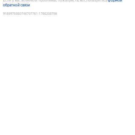
Если у вас возникли проблемы, пожалуйста, воспользуйтесь
формой
обратной связи
9189978860746707761
:
1786208798