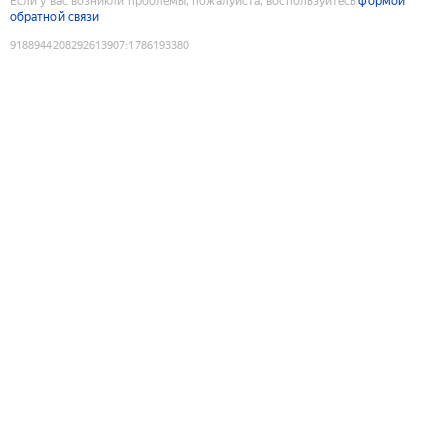
Если у вас возникли проблемы, пожалуйста, воспользуйтесь
формой
обратной связи
9188944208292613907
:
1786193380