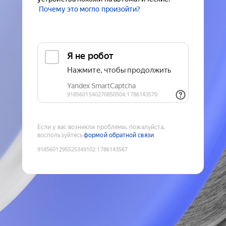
Почему это могло произойти?
Если у вас возникли проблемы, пожалуйста,
воспользуйтесь
формой обратной связи
9185601295525349102
:
1786143567