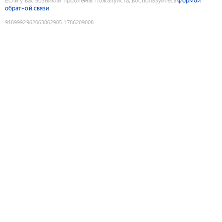
Если у вас возникли проблемы, пожалуйста, воспользуйтесь
формой
обратной связи
9189992962063862905
:
1786209008