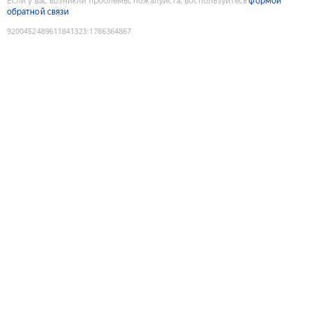
Если у вас возникли проблемы, пожалуйста, воспользуйтесь
формой
обратной связи
9200452489611841323
:
1786364867