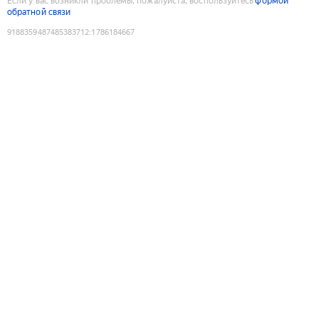
Если у вас возникли проблемы, пожалуйста, воспользуйтесь
формой
обратной связи
9188359487485383712
:
1786184667