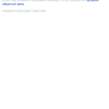
Если у вас возникли проблемы, пожалуйста, воспользуйтесь
формой
обратной связи
9190085872204513852
:
1786210392