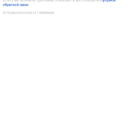
Если у вас возникли проблемы, пожалуйста, воспользуйтесь
формой
обратной связи
9175336416231033514
:
1785990608