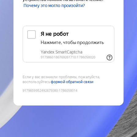
Почему это могло произойти?
Если у вас возникли проблемы, пожалуйста,
воспользуйтесь
формой обратной связи
9179859952492875080
:
1786058014