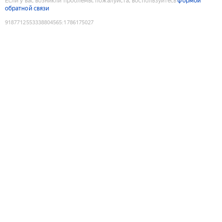
Если у вас возникли проблемы, пожалуйста, воспользуйтесь
формой
обратной связи
9187712553338804565
:
1786175027