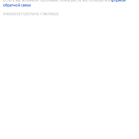
Если у вас возникли проблемы, пожалуйста, воспользуйтесь
формой
обратной связи
9183303331725575416
:
1786109325