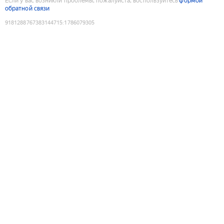
Если у вас возникли проблемы, пожалуйста, воспользуйтесь
формой
обратной связи
9181288767383144715
:
1786079305