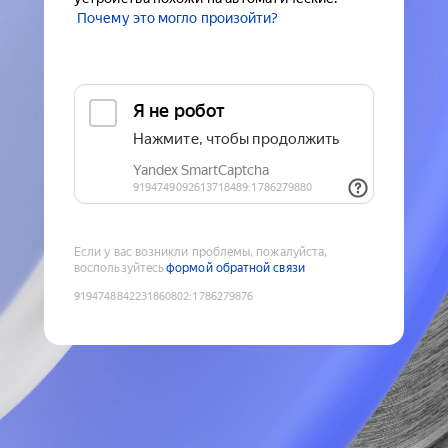
Почему это могло произойти?
Если у вас возникли проблемы, пожалуйста,
воспользуйтесь
формой обратной связи
9194748842231860802
:
1786279876