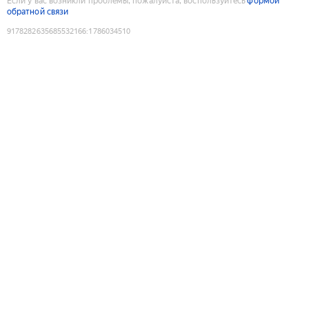
Если у вас возникли проблемы, пожалуйста, воспользуйтесь
формой
обратной связи
9178282635685532166
:
1786034510