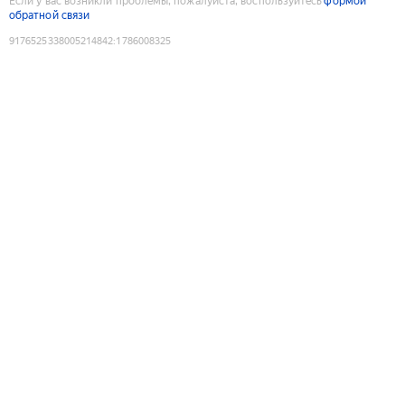
Если у вас возникли проблемы, пожалуйста, воспользуйтесь
формой
обратной связи
9176525338005214842
:
1786008325