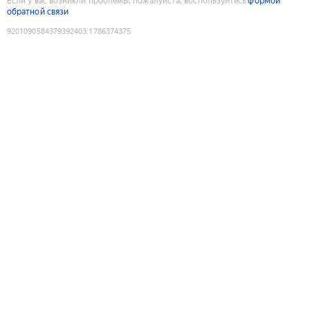
Если у вас возникли проблемы, пожалуйста, воспользуйтесь
формой
обратной связи
9201090584379392403
:
1786374375