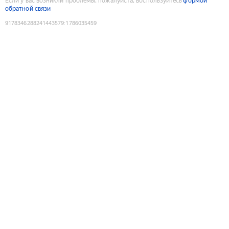
Если у вас возникли проблемы, пожалуйста, воспользуйтесь
формой
обратной связи
9178346288241443579
:
1786035459