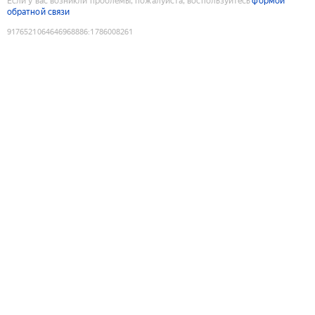
Если у вас возникли проблемы, пожалуйста, воспользуйтесь
формой
обратной связи
9176521064646968886
:
1786008261