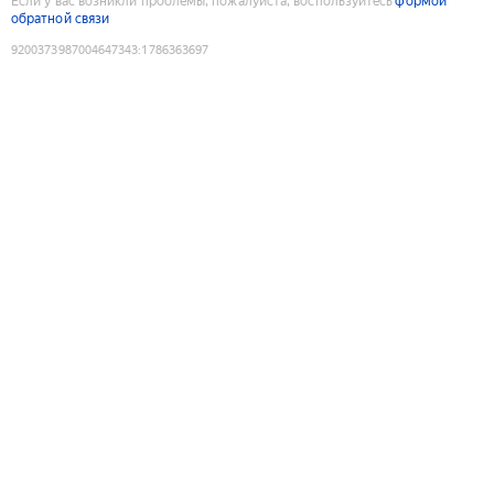
Если у вас возникли проблемы, пожалуйста, воспользуйтесь
формой
обратной связи
9200373987004647343
:
1786363697