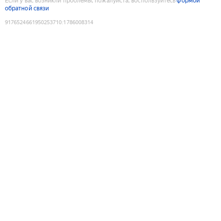
Если у вас возникли проблемы, пожалуйста, воспользуйтесь
формой
обратной связи
9176524661950253710
:
1786008314