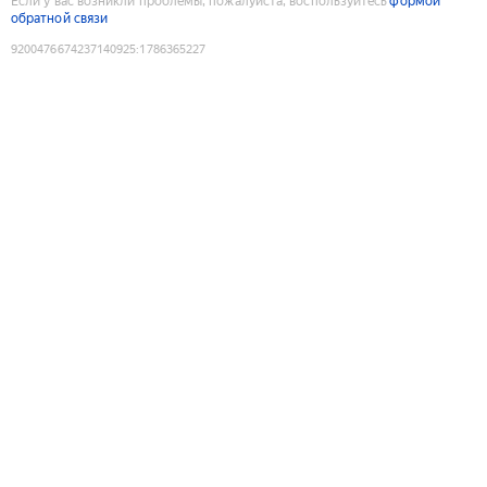
Если у вас возникли проблемы, пожалуйста, воспользуйтесь
формой
обратной связи
9200476674237140925
:
1786365227