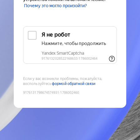
Почему это могло произойти?
Если у вас возникли проблемы, пожалуйста,
воспользуйтесь
формой обратной связи
9176131798674574931
:
1786002460