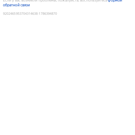
Если у вас возникли проблемы, пожалуйста, воспользуйтесь
формой
обратной связи
9202465953704314638
:
1786394870