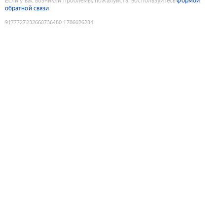
Если у вас возникли проблемы, пожалуйста, воспользуйтесь
формой
обратной связи
9177727232660736480
:
1786026234