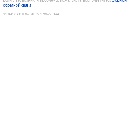
Если у вас возникли проблемы, пожалуйста, воспользуйтесь
формой
обратной связи
9194498415036731035
:
1786276144