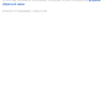
Если у вас возникли проблемы, пожалуйста, воспользуйтесь
формой
обратной связи
9194297377348388682
:
1786273149