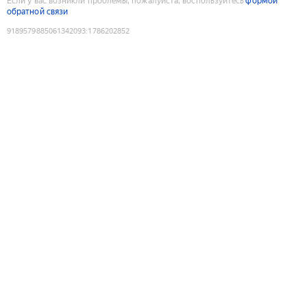
Если у вас возникли проблемы, пожалуйста, воспользуйтесь
формой
обратной связи
9189579885061342093
:
1786202852