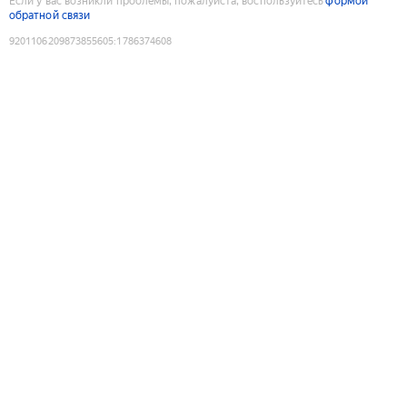
Если у вас возникли проблемы, пожалуйста, воспользуйтесь
формой
обратной связи
9201106209873855605
:
1786374608