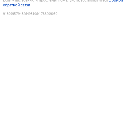
Если у вас возникли проблемы, пожалуйста, воспользуйтесь
формой
обратной связи
9189995794326493106
:
1786209050